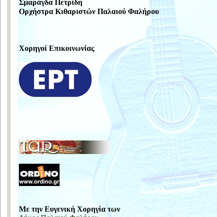
Σμαράγδα Πετρίδη
Ορχήστρα Κιθαριστών Παλαιού Φαλήρου
Χορηγοί Επικοινωνίας
Με την Ευγενική Χορηγία των