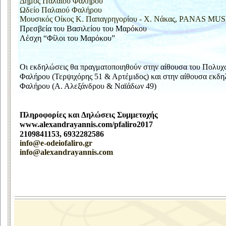
Δήμος Παλαιού Φαλήρου
Ωδείο Παλαιού Φαλήρου
Μουσικός Οίκος Κ. Παπαγρηγορίου - Χ. Νάκας, PANAS MUS
Πρεσβεία του Βασιλείου του Μαρόκου
Λέσχη “Φίλοι του Μαρόκου”
Οι εκδηλώσεις θα πραγματοποιηθούν στην αίθουσα του Πολυχ
Φαλήρου (Τερψιχόρης 51 & Αρτέμιδος) και στην αίθουσα εκδ
Φαλήρου (Α. Αλεξάνδρου & Ναϊάδων 49)
Πληροφορίες και Δηλώσεις Συμμετοχής
www.alexandrayannis.com/pfaliro2017
2109841153, 6932282586
info@e-odeiofaliro.gr
info@alexandrayannis.com